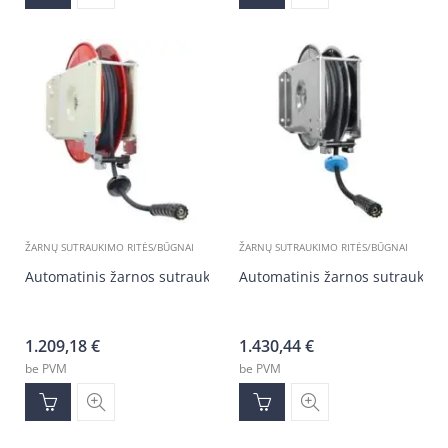
ŽARNŲ SUTRAUKIMO RITĖS/BŪGNAI
ŽARNŲ SUTRAUKIMO RITĖS/BŪGNAI
Automatinis žarnos sutraukimo būgnas
Automatinis žarnos sutraukim
1.209,18
€
1.430,44
€
be PVM
be PVM