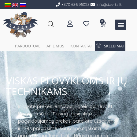
+370 636 96023
info@daerta.lt
0
PARDUOTUVĖ
APIE MUS
KONTAKTAI
SKELBIMAI
VISKAS PLOVYKLOMS IR JŲ
TECHNIKAMS
Įsigykite prekes lengviau ir greičiau nei bet
kada anksčiau. Tiesiog pasirinkite
pageidaujamas prekes, pateikite užsakymą,
ir mes paruošime išankstinę sąskaitą
apmokėjimui.Jeigu turite klausimų ar reikia