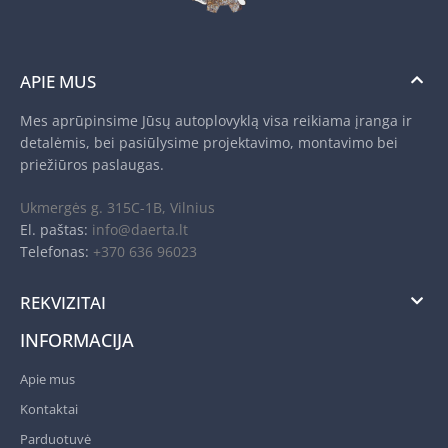
APIE MUS
Mes aprūpinsime Jūsų autoplovyklą visa reikiama įranga ir
detalėmis, bei pasiūlysime projektavimo, montavimo bei
priežiūros paslaugas.
Ukmergės g. 315C-1B, Vilnius
El. paštas:
info@daerta.lt
Telefonas:
+370 636 96023
REKVIZITAI
INFORMACIJA
Apie mus
Kontaktai
Parduotuvė