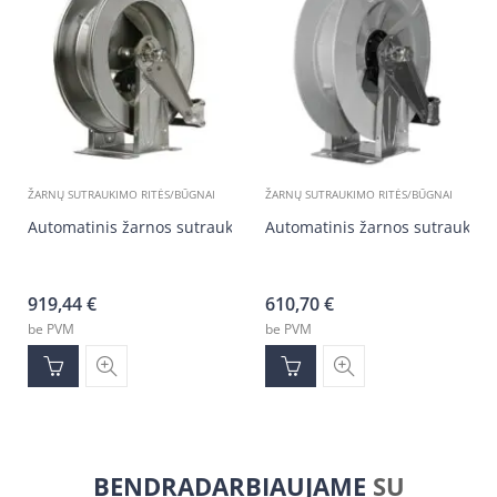
ŽARNŲ SUTRAUKIMO RITĖS/BŪGNAI
ŽARNŲ SUTRAUKIMO RITĖS/BŪGNAI
Automatinis žarnos sutraukimo būgnas
Automatinis žarnos sutraukim
919,44
€
610,70
€
be PVM
be PVM
BENDRADARBIAUJAME
SU