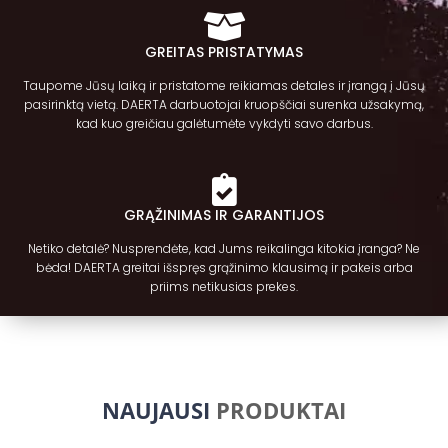
GREITAS PRISTATYMAS
Taupome Jūsų laiką ir pristatome reikiamas detales ir įrangą į Jūsų
pasirinktą vietą. DAERTA darbuotojai kruopščiai surenka užsakymą,
kad kuo greičiau galėtumėte vykdyti savo darbus.
GRĄŽINIMAS IR GARANTIJOS
Netiko detalė? Nusprendėte, kad Jums reikalinga kitokia įranga? Ne
bėda! DAERTA greitai išspręs grąžinimo klausimą ir pakeis arba
priims netikusias prekes.
NAUJAUSI
PRODUKTAI