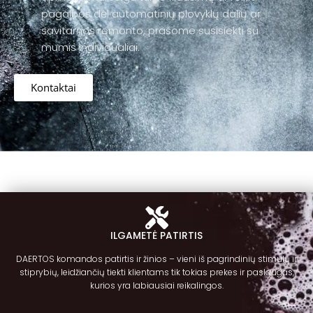
pagalbos dėl automatinių plovyklų dalių ar
savitarnos remonto, prašome susisiekti su
mumis individualiai.
Kontaktai
ILGAMETĖ PATIRTIS
DAERTOS komandos patirtis ir žinios – vieni iš pagrindinių stimulų ir
stiprybių, leidžiančių tiekti klientams tik tokias prekes ir paslaugas,
kurios yra labiausiai reikalingos.