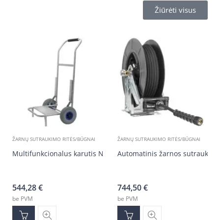
Žiūrėti visus
ŽARNŲ SUTRAUKIMO RITĖS/BŪGNAI
ŽARNŲ SUTRAUKIMO RITĖS/BŪGNAI
Multifunkcionalus karutis Nerūdyjantis plienas, guminiai rateli
Automatinis žarnos sutraukim
544,28
€
744,50
€
be PVM
be PVM