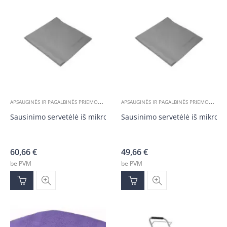
A
PSAUGINĖS IR PAGALBINĖS PRIEMONĖS
A
PSAUGINĖS IR PAGALBINĖS PRIEMONĖS
Sausinimo servetėlė iš mikropluošto easyclean365+ 10Vnt
Sausinimo servetėlė iš mikropl
60,66
€
49,66
€
be PVM
be PVM