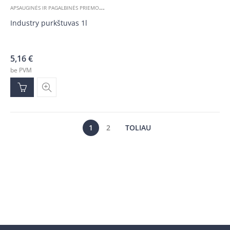
A
PSAUGINĖS IR PAGALBINĖS PRIEMONĖS
Industry purkštuvas 1l
5,16
€
be PVM
1
2
TOLIAU