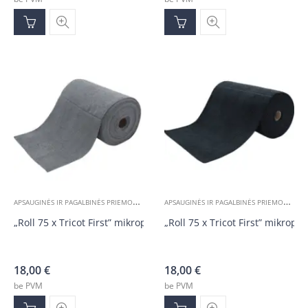
A
PSAUGINĖS IR PAGALBINĖS PRIEMONĖS
A
PSAUGINĖS IR PAGALBINĖS PRIEMONĖS
„Roll 75 x Tricot First” mikropluošto servetėlės rulone, pilkos 30
„Roll 75 x Tricot First” mikropl
18,00
€
18,00
€
be PVM
be PVM