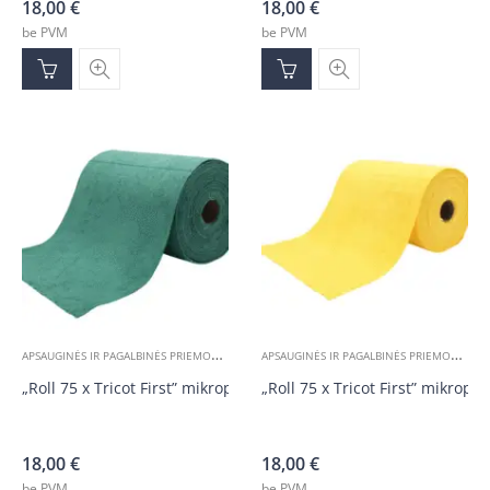
18,00
€
18,00
€
be PVM
be PVM
A
PSAUGINĖS IR PAGALBINĖS PRIEMONĖS
A
PSAUGINĖS IR PAGALBINĖS PRIEMONĖS
„Roll 75 x Tricot First” mikropluošto servetėlės rulone, žalios 30
„Roll 75 x Tricot First” mikropl
18,00
€
18,00
€
be PVM
be PVM