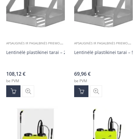
A
PSAUGINĖS IR PAGALBINĖS PRIEMONĖS
,
,
,
A
PSAUGINĖS IR PAGALBINĖS PRIEMONĖS
,
ĮRANKIAI
ĮVAIRIOS PREKĖS
ĮVAIRŪS KOMPONE
A
Lentinėlė plastikinei tarai – 20l, 25l
Lentinėlė plastikinei tarai – 5l, 
108,12
€
69,96
€
be PVM
be PVM