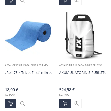
A
PSAUGINĖS IR PAGALBINĖS PRIEMONĖS
A
PSAUGINĖS IR PAGALBINĖS PRIEMONĖS
,
P
„Roll 75 x Tricot First” mikropluošto servetėlės rulone, mėlynos 
AKUMULIATORINIS PURKŠTUVAS
18,00
€
524,58
€
be PVM
be PVM