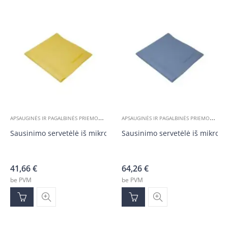
A
PSAUGINĖS IR PAGALBINĖS PRIEMONĖS
A
PSAUGINĖS IR PAGALBINĖS PRIEMONĖS
Sausinimo servetėlė iš mikropluošto easyclean365+ 10Vnt
Sausinimo servetėlė iš mikrop
41,66
€
64,26
€
be PVM
be PVM