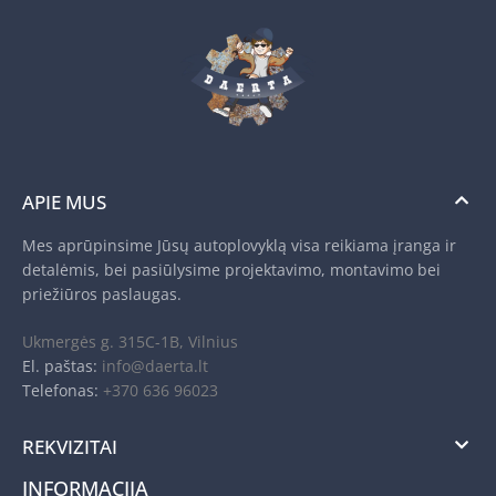
APIE MUS
Mes aprūpinsime Jūsų autoplovyklą visa reikiama įranga ir
detalėmis, bei pasiūlysime projektavimo, montavimo bei
priežiūros paslaugas.
Ukmergės g. 315C-1B, Vilnius
El. paštas:
info@daerta.lt
Telefonas:
+370 636 96023
REKVIZITAI
INFORMACIJA