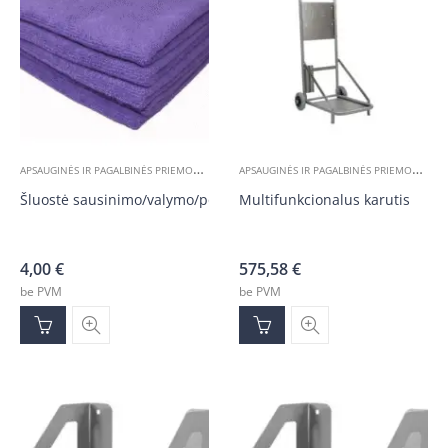
A
PSAUGINĖS IR PAGALBINĖS PRIEMONĖS
A
PSAUGINĖS IR PAGALBINĖS PRIEMONĖS
,
Į
Šluostė sausinimo/valymo/poliravimo 30x30cm
Multifunkcionalus karutis
4,00
€
575,58
€
be PVM
be PVM