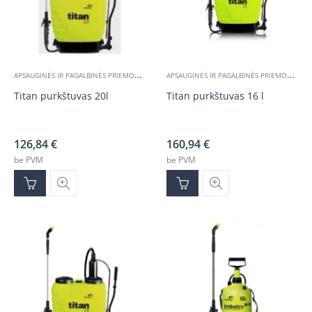
A
PSAUGINĖS IR PAGALBINĖS PRIEMONĖS
,
A
PSAUGINĖS IR PAGALBINĖS PRIEMONĖS
,
ĮVAIRIOS PREKĖS
Į
Titan purkštuvas 20l
Titan purkštuvas 16 l
126,84
€
160,94
€
be PVM
be PVM