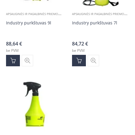
A
PSAUGINĖS IR PAGALBINĖS PRIEMONĖS
,
A
PSAUGINĖS IR PAGALBINĖS PRIEMONĖS
,
ĮVAIRIOS PREKĖS
Į
Industry purkštuvas 9l
Industry purkštuvas 7l
88,64
€
84,72
€
be PVM
be PVM