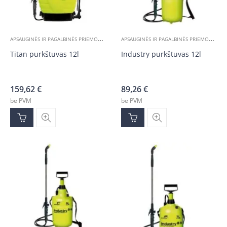
A
PSAUGINĖS IR PAGALBINĖS PRIEMONĖS
,
A
PSAUGINĖS IR PAGALBINĖS PRIEMONĖS
,
ĮVAIRIOS PREKĖS
Į
Titan purkštuvas 12l
Industry purkštuvas 12l
159,62
€
89,26
€
be PVM
be PVM