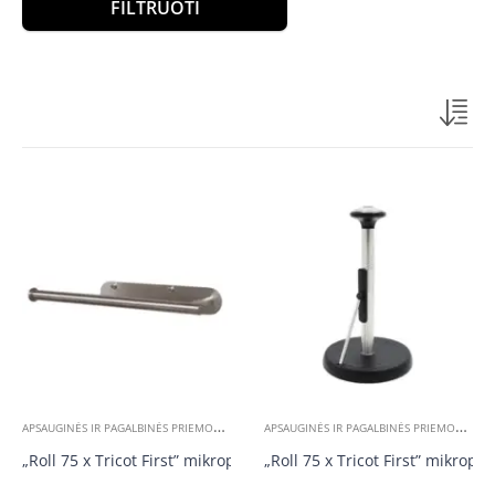
FILTRUOTI
A
PSAUGINĖS IR PAGALBINĖS PRIEMONĖS
A
PSAUGINĖS IR PAGALBINĖS PRIEMONĖS
„Roll 75 x Tricot First” mikropluošto servetėlių rulone sieninis lai
„Roll 75 x Tricot First” mikropl