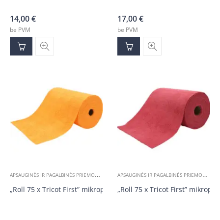
14,00
€
17,00
€
be PVM
be PVM
A
PSAUGINĖS IR PAGALBINĖS PRIEMONĖS
A
PSAUGINĖS IR PAGALBINĖS PRIEMONĖS
„Roll 75 x Tricot First” mikropluošto servetėlės rulone, oranžinė
„Roll 75 x Tricot First” mikrop