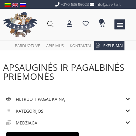
+370 636 96023
info@daerta.lt
0
PARDUOTUVĖ
APIE MUS
KONTAKTAI
SKELBIMAI
APSAUGINĖS IR PAGALBINĖS
PRIEMONĖS
FILTRUOTI PAGAL KAINĄ
KATEGORIJOS
MEDŽIAGA