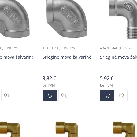
,
,
,
AI
JUNGTYS
ADAPTERIAI
JUNGTYS
ADAPTERIAI
JUNGTYS
ė mova žalvarinė 3/8v-3/8v
Srieginė mova žalvarinė 1/4v-1/4v
Srieginė mova žal
3,82
€
5,92
€
be PVM
be PVM