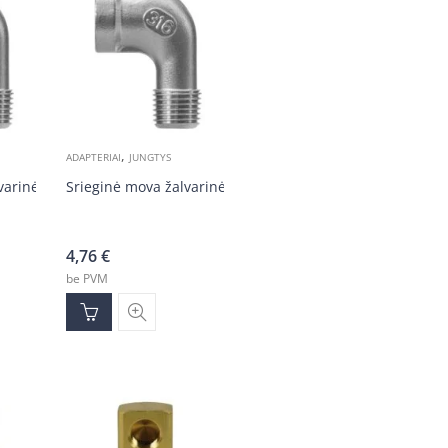
,
ADAPTERIAI
JUNGTYS
varinė 3/8v-3/8v
Srieginė mova žalvarinė 1/4v-1/4v
4,76
€
be PVM