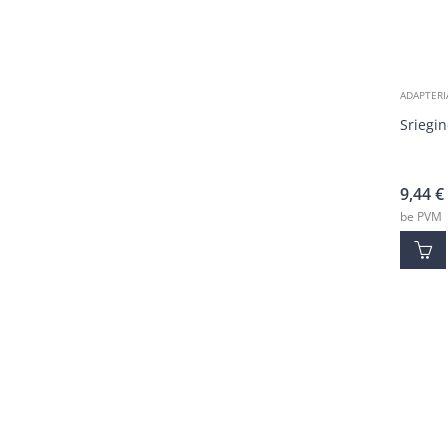
ADAPTERI
Sriegin
9,44
€
be PVM