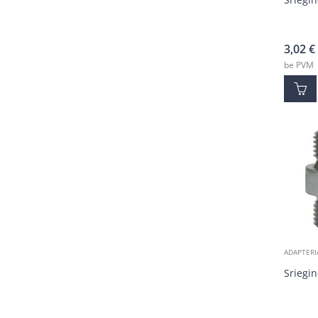
3,02
€
be PVM
ADAPTERI
Sriegin