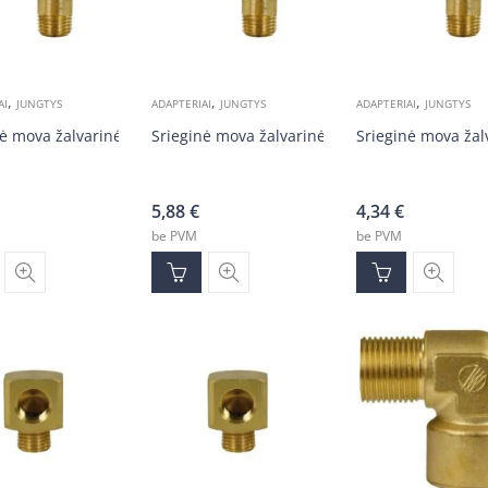
,
,
,
AI
JUNGTYS
ADAPTERIAI
JUNGTYS
ADAPTERIAI
JUNGTYS
ė mova žalvarinė 1/2v-1/2v
Srieginė mova žalvarinė 3/8v-3/8v
Srieginė mova žal
5,88
€
4,34
€
be PVM
be PVM