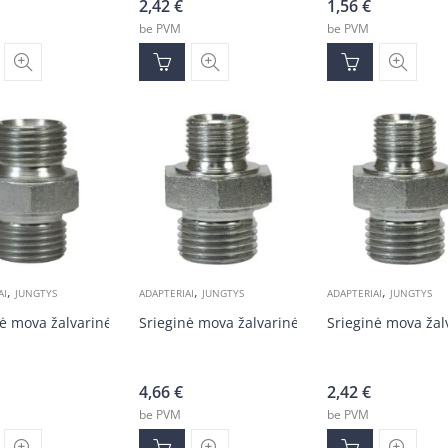
2,42
€
1,56
€
be PVM
be PVM
,
,
,
AI
JUNGTYS
ADAPTERIAI
JUNGTYS
ADAPTERIAI
JUNGTYS
ė mova žalvarinė 1/8v-1/8v
Srieginė mova žalvarinė 3/8v-3/4v
Srieginė mova žal
4,66
€
2,42
€
be PVM
be PVM