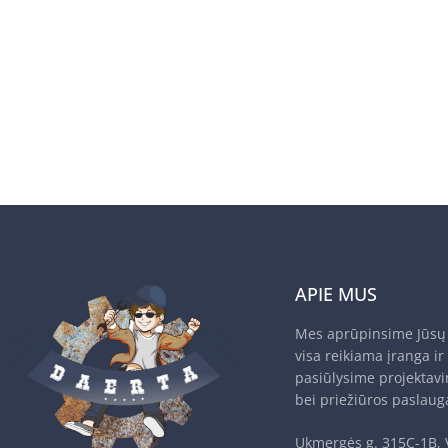
APIE MUS
Mes aprūpinsime Jūsų 
visa reikiama įranga ir
pasiūlysime projektav
bei priežiūros paslaug
Ukmergės g. 315C-1B, 