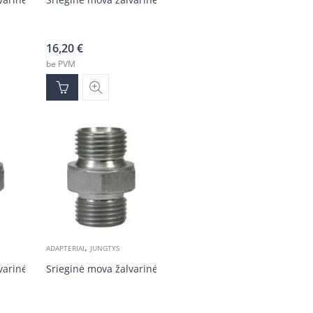
16,20
€
be PVM
,
ADAPTERIAI
JUNGTYS
varinė 3/8v-3/8v
Srieginė mova žalvarinė 1/4v-1/4v