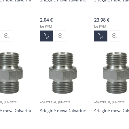
2,04
€
23,98
€
be PVM
be PVM
,
,
,
AI
JUNGTYS
ADAPTERIAI
JUNGTYS
ADAPTERIAI
JUNGTYS
ė mova žalvarinė 3/4v-3/4v
Srieginė mova žalvarinė 1/2v-1/2v
Srieginė mova žal