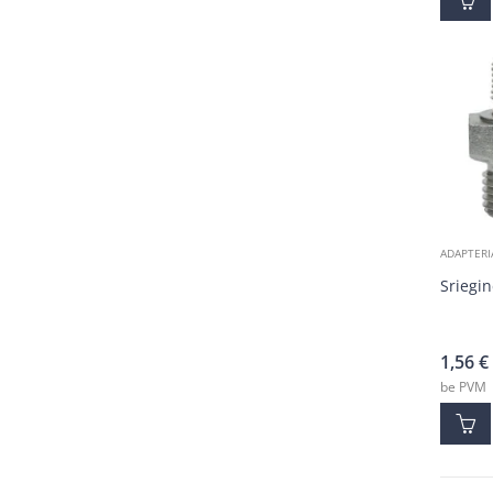
ADAPTERI
Sriegin
1,56
€
be PVM