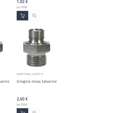
1,02
€
be PVM
,
ADAPTERIAI
JUNGTYS
varinė 3/8v-1/2v
Srieginė mova žalvarinė 1/4v-1/2v
2,60
€
be PVM