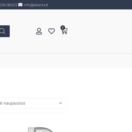
636 96023
info@daerta.lt
0