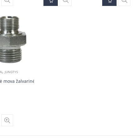
,
AI
JUNGTYS
ė mova žalvarinė 1/4v-3/8v