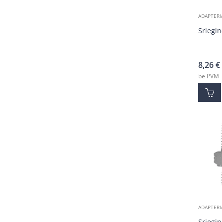
ADAPTERI
Sriegin
8,26
€
be PVM
ADAPTERI
Sriegin