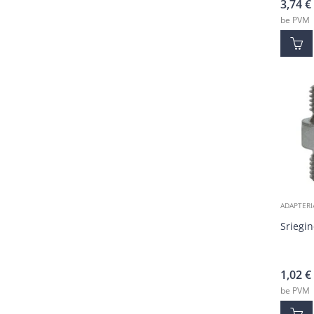
3,74
€
be PVM
ADAPTERI
Sriegin
1,02
€
be PVM