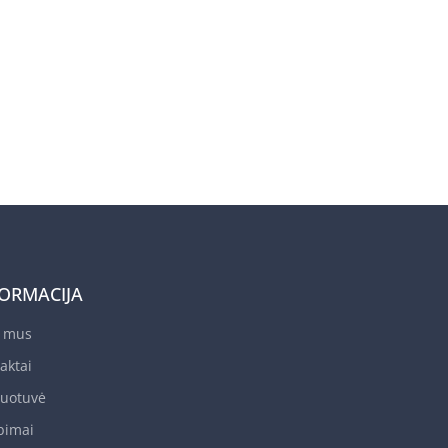
FORMACIJA
e mus
aktai
uotuvė
bimai