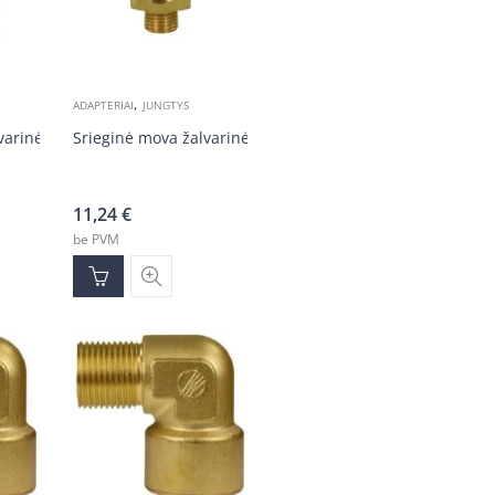
,
ADAPTERIAI
JUNGTYS
varinė 1/4v-1/4v
Srieginė mova žalvarinė 3/8v-3/8v
11,24
€
be PVM