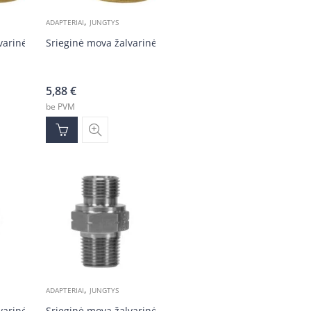
,
ADAPTERIAI
JUNGTYS
varinė 3/8v-3/8v
Srieginė mova žalvarinė 1/4v-1/4v
5,88
€
be PVM
,
ADAPTERIAI
JUNGTYS
varinė 1/2v-1/2v
Srieginė mova žalvarinė 3/8v-3/8v