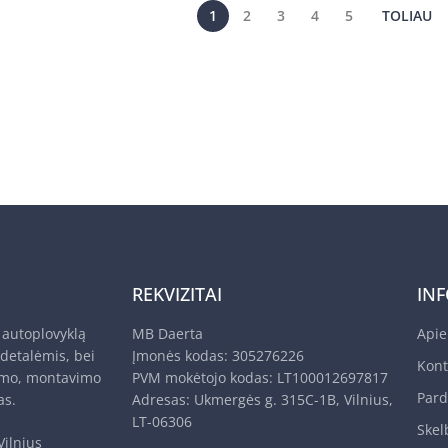
1
2
3
4
5
TOLIAU
REKVIZITAI
IN
autoplovyklą
MB Daerta
Api
 detalėmis, bei
Įmonės kodas: 305276226
Kont
imo, montavimo
PVM mokėtojo kodas: LT100012697817
Pard
as.
Adresas: Ukmergės g. 315C-1B, Vilnius,
LT-06306
Skel
Vilnius