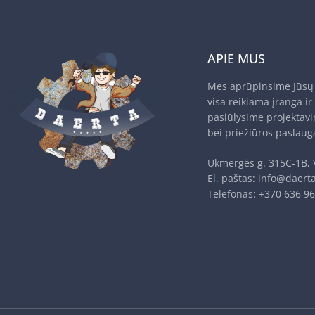
APIE MUS
Mes aprūpinsime Jūsų 
visa reikiama įranga ir
pasiūlysime projektav
bei priežiūros paslaug
Ukmergės g. 315C-1B, 
El. paštas:
info@daerta
Telefonas:
+370 636 9