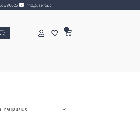
636 96023
info@daerta.lt
0