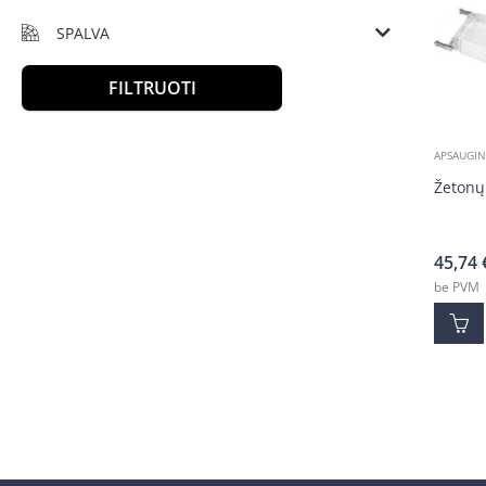
SPALVA
FILTRUOTI
APSAUGIN
Žetonų
45,74
be PVM