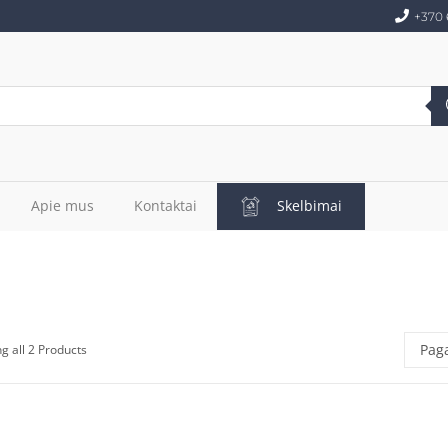
+370 
Apie mus
Kontaktai
Skelbimai
g all 2 Products