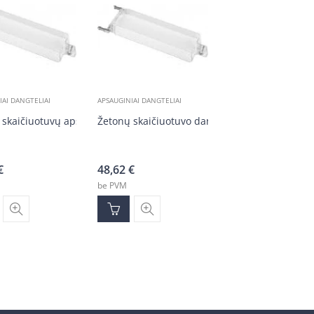
IAI DANGTELIAI
APSAUGINIAI DANGTELIAI
 skaičiuotuvų apsauginis dangtelis
Žetonų skaičiuotuvo dangtelis – nerūdijančio p
€
48,62
€
be PVM