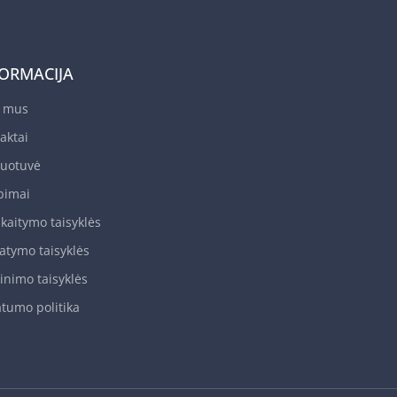
FORMACIJA
e mus
aktai
uotuvė
bimai
skaitymo taisyklės
tatymo taisyklės
inimo taisyklės
atumo politika