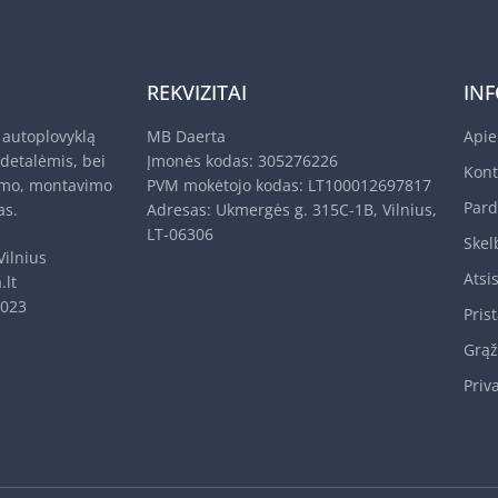
REKVIZITAI
IN
autoplovyklą
MB Daerta
Api
 detalėmis, bei
Įmonės kodas: 305276226
Kont
imo, montavimo
PVM mokėtojo kodas: LT100012697817
Pard
as.
Adresas: Ukmergės g. 315C-1B, Vilnius,
LT-06306
Skel
Vilnius
Atsi
.lt
6023
Pris
Grąž
Priv