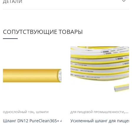
ДЕТАЛИ
СОПУТСТВУЮЩИЕ ТОВАРЫ
,
,
ОДНОСЛОЙНЫЙ 1SN
ШЛАНГИ
ДЛЯ ПИЩЕВОЙ ПРОМЫШЛЕННОСТИ
ОД
Шланг DN12 PureClean365+ 40, желтый 100bar
Усиленный шланг для пищев